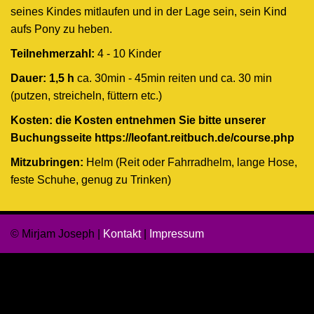
seines Kindes mitlaufen und in der Lage sein, sein Kind
aufs Pony zu heben.
Teilnehmerzahl:
4 - 10 Kinder
Dauer: 1,5 h
ca. 30min - 45min reiten und ca. 30 min
(putzen, streicheln, füttern etc.)
Kosten: die Kosten entnehmen Sie bitte unserer
Buchungsseite
https://leofant.reitbuch.de/course.php
Mitzubringen:
Helm (Reit oder Fahrradhelm, lange Hose,
feste Schuhe, genug zu Trinken)
© Mirjam Joseph |
Kontakt
|
Impressum