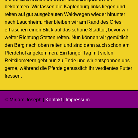
bekommen. Wir lassen die Kapfenburg links liegen und
reiten auf gut ausgebauten Waldwegen wieder hinunter
nach Lauchheim. Hier bleiben wir am Rand des Ortes,
erhaschen einen Blick auf das schöne Stadttor, bevor wir
weiter Richtung Stetten reiten. Nun können wir gemütlich
den Berg nach oben reiten und sind dann auch schon am
Pferdehof angekommen. Ein langer Tag mit vielen
Reitkilometern geht nun zu Ende und wir entspannen uns
gerne, während die Pferde genüsslich ihr verdientes Futter
fressen.
© Mirjam Joseph |
Kontakt
|
Impressum